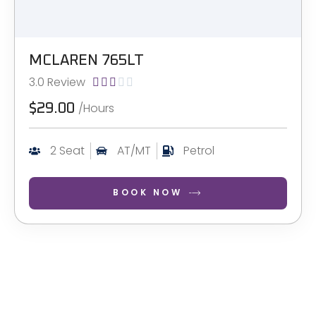
MCLAREN 765LT
3.0 Review





/Hours
$29.00
2 Seat
AT/MT
Petrol
BOOK NOW