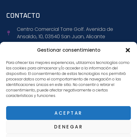
CONTACTO
Centro Comercial Torre Golf. Avenida de
Ansaldo, 10, 03540 San Juan, Alicante
+34 965 152 309
Gestionar consentimiento
Para ofrecer las mejores experiencias, utilizamos tecnologías como
+34 695 472 888
las cookies para almacenar y/o acceder a la información del
dispositivo. El consentimiento de estas tecnologías nos permitirá
info@citiwagen.com
procesar datos como el comportamiento de navegación o las
identificaciones únicas en este sitio. No consentir o retirar el
consentimiento, puede afectar negativamente a ciertas
características y funciones.
SÍGUENOS
ACEPTAR
DENEGAR