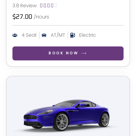
3.8 Review





/Hours
$27.00
4 Seat
AT/MT
Electric
BOOK NOW