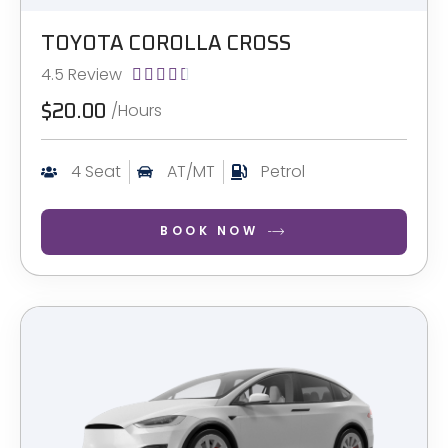
TOYOTA COROLLA CROSS
4.5 Review





/Hours
$20.00
4 Seat
AT/MT
Petrol
BOOK NOW