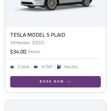
TESLA MODEL S PLAID
3.8 Review





/Hours
$34.00
2 Seat
AT/MT
Electric
BOOK NOW