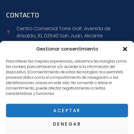
CONTACTO
Centro Comercial Torre Golf. Avenida de
Ansaldo, 10, 03540 San Juan, Alicante
+34 965 152 309
Gestionar consentimiento
Para ofrecer las mejores experiencias, utilizamos tecnologías como
+34 695 472 888
las cookies para almacenar y/o acceder a la información del
dispositivo. El consentimiento de estas tecnologías nos permitirá
info@citiwagen.com
procesar datos como el comportamiento de navegación o las
identificaciones únicas en este sitio. No consentir o retirar el
consentimiento, puede afectar negativamente a ciertas
características y funciones.
SÍGUENOS
ACEPTAR
DENEGAR