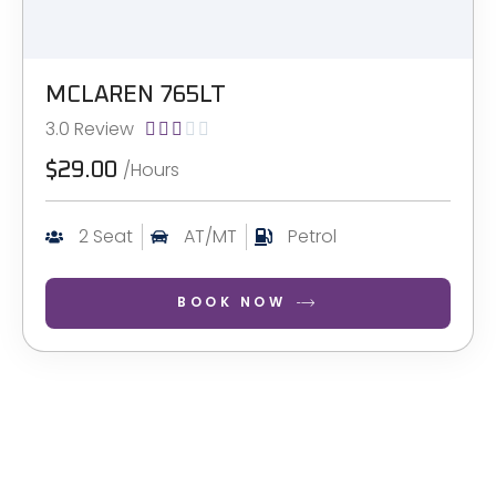
MCLAREN 765LT
3.0 Review





/Hours
$29.00
2 Seat
AT/MT
Petrol
BOOK NOW