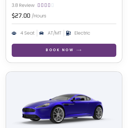
3.8 Review





/Hours
$27.00
4 Seat
AT/MT
Electric
BOOK NOW