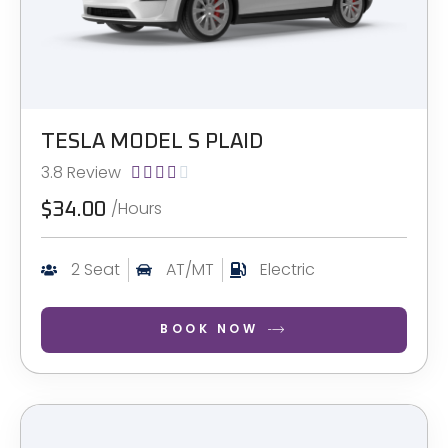
TESLA MODEL S PLAID
3.8 Review





/Hours
$34.00
2 Seat
AT/MT
Electric
BOOK NOW