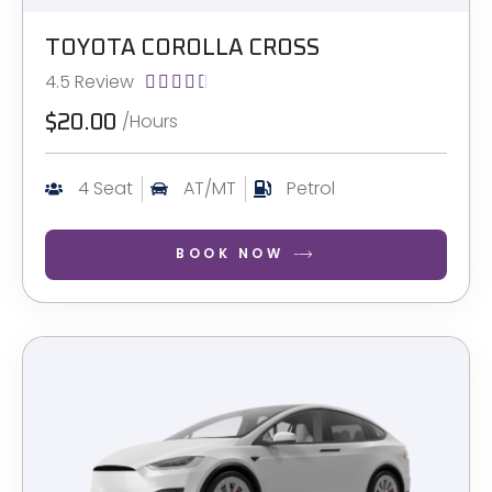
TOYOTA COROLLA CROSS
4.5 Review





/Hours
$20.00
4 Seat
AT/MT
Petrol
BOOK NOW