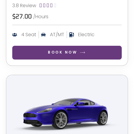
3.8 Review





/Hours
$27.00
4 Seat
AT/MT
Electric
BOOK NOW