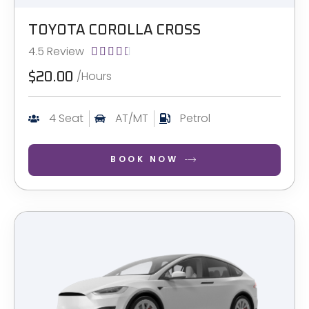
TOYOTA COROLLA CROSS
4.5 Review





/Hours
$20.00
4 Seat
AT/MT
Petrol
BOOK NOW