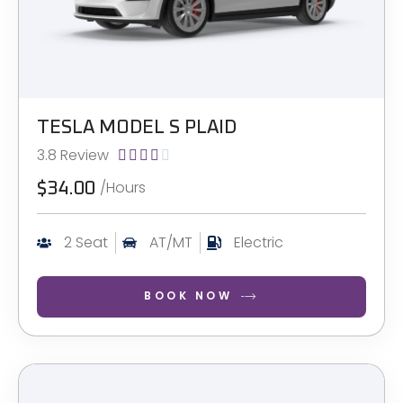
TESLA MODEL S PLAID
3.8 Review





/Hours
$34.00
2 Seat
AT/MT
Electric
BOOK NOW