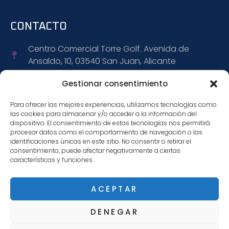
CONTACTO
Centro Comercial Torre Golf. Avenida de
Ansaldo, 10, 03540 San Juan, Alicante
+34 965 152 309
Gestionar consentimiento
Para ofrecer las mejores experiencias, utilizamos tecnologías como
+34 695 472 888
las cookies para almacenar y/o acceder a la información del
dispositivo. El consentimiento de estas tecnologías nos permitirá
info@citiwagen.com
procesar datos como el comportamiento de navegación o las
identificaciones únicas en este sitio. No consentir o retirar el
consentimiento, puede afectar negativamente a ciertas
características y funciones.
SÍGUENOS
ACEPTAR
DENEGAR