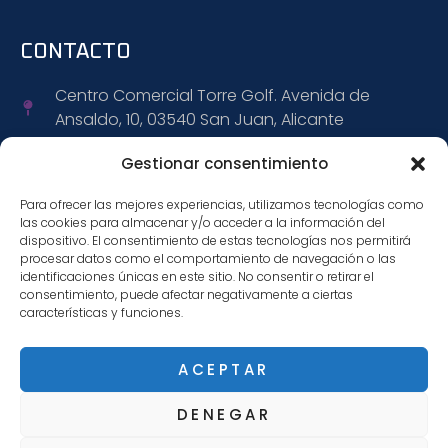
CONTACTO
Centro Comercial Torre Golf. Avenida de
Ansaldo, 10, 03540 San Juan, Alicante
+34 965 152 309
Gestionar consentimiento
Para ofrecer las mejores experiencias, utilizamos tecnologías como
+34 695 472 888
las cookies para almacenar y/o acceder a la información del
dispositivo. El consentimiento de estas tecnologías nos permitirá
info@citiwagen.com
procesar datos como el comportamiento de navegación o las
identificaciones únicas en este sitio. No consentir o retirar el
consentimiento, puede afectar negativamente a ciertas
características y funciones.
SÍGUENOS
ACEPTAR
DENEGAR