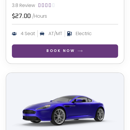
3.8 Review





/Hours
$27.00
4 Seat
AT/MT
Electric
BOOK NOW