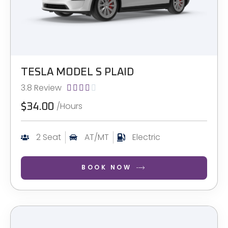
TESLA MODEL S PLAID
3.8 Review





/Hours
$34.00
2 Seat
AT/MT
Electric
BOOK NOW