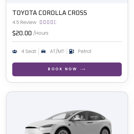
TOYOTA COROLLA CROSS
4.5 Review





/Hours
$20.00
4 Seat
AT/MT
Petrol
BOOK NOW