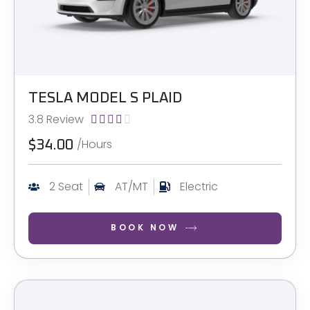
TESLA MODEL S PLAID
3.8 Review





/Hours
$34.00
2 Seat
AT/MT
Electric
BOOK NOW