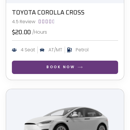
TOYOTA COROLLA CROSS
4.5 Review





/Hours
$20.00
4 Seat
AT/MT
Petrol
BOOK NOW