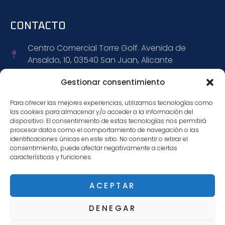
CONTACTO
Centro Comercial Torre Golf. Avenida de
Ansaldo, 10, 03540 San Juan, Alicante
+34 965 152 309
Gestionar consentimiento
Para ofrecer las mejores experiencias, utilizamos tecnologías como
+34 695 472 888
las cookies para almacenar y/o acceder a la información del
dispositivo. El consentimiento de estas tecnologías nos permitirá
info@citiwagen.com
procesar datos como el comportamiento de navegación o las
identificaciones únicas en este sitio. No consentir o retirar el
consentimiento, puede afectar negativamente a ciertas
características y funciones.
SÍGUENOS
ACEPTAR
DENEGAR