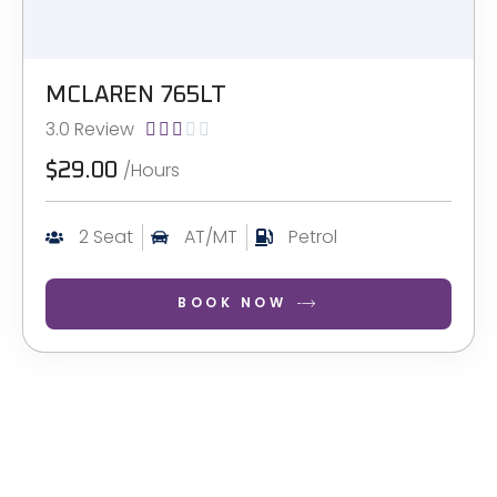
MCLAREN 765LT
3.0 Review





/Hours
$29.00
2 Seat
AT/MT
Petrol
BOOK NOW