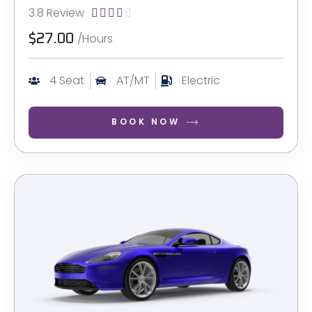
3.8 Review





/Hours
$27.00
4 Seat
AT/MT
Electric
BOOK NOW